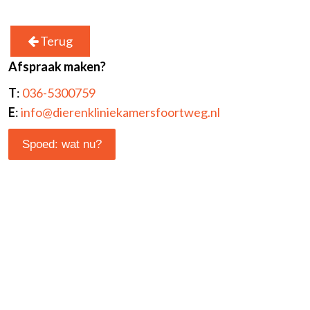
Terug
Afspraak maken?
T
:
036-5300759
E
:
info@dierenkliniekamersfoortweg.nl
Spoed: wat nu?