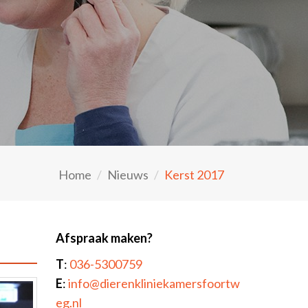
Home
Nieuws
Kerst 2017
Afspraak maken?
T
:
036-5300759
E
:
info@dierenkliniekamersfoortw
eg.nl