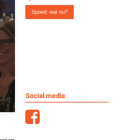
Spoed: wat nu?
Social media
oer en