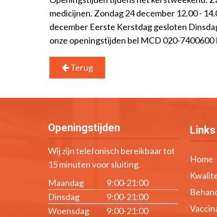
medicijnen. Zondag 24 december 12.00 - 14.
december Eerste Kerstdag gesloten Dinsda
onze openingstijden bel MCD 020-7400600 D
Terug
Openingstijden
Links
Wij zijn telefonisch bereikbaar tot
Home
15 minuten voor sluiting.
Kwalite
Maandag
9:00-21:00
Behand
Dinsdag
9:00-21:00
Vaccin
Woensdag
9:00-21:00