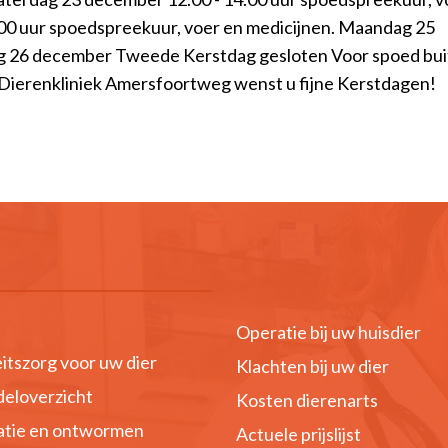
00 uur spoedspreekuur, voer en medicijnen. Maandag 25
g 26 december Tweede Kerstdag gesloten Voor spoed bu
ierenkliniek Amersfoortweg wenst u fijne Kerstdagen!
Operatie bij uw huisdier
itszorg voor uw dier
Klachten bij uw dier
eloverzicht
Kosten dierenarts
atie en ontwormen
Actuele prijslijst