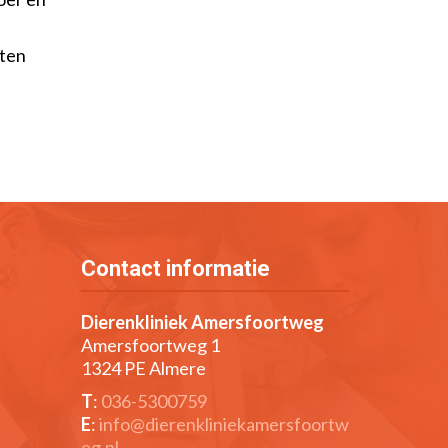
iten
Contact informatie
Dierenkliniek Amersfoortweg
Amersfoortweg 1
1324 PE Almere
T
:
036-5300759
E
:
info@dierenkliniekamersfoortw
eg.nl