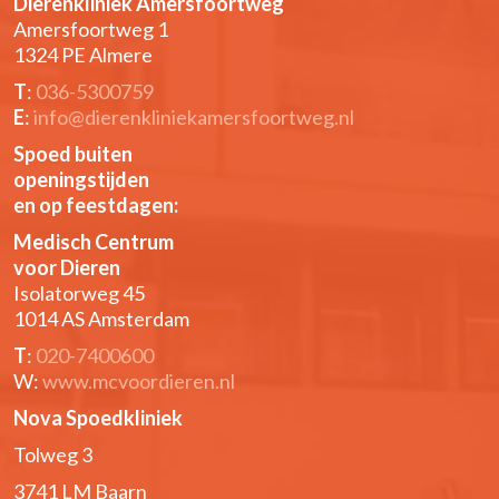
Dierenkliniek Amersfoortweg
Amersfoortweg 1
1324 PE Almere
T
:
036-5300759
E
:
info@dierenkliniekamersfoortweg.nl
Spoed buiten
openingstijden
en op feestdagen:
Medisch Centrum
voor Dieren
Isolatorweg 45
1014 AS Amsterdam
T
:
020-7400600
W:
www.mcvoordieren.nl
Nova Spoedkliniek
Tolweg 3
3741 LM Baarn