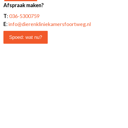
Afspraak maken?
T
:
036-5300759
E
:
info@dierenkliniekamersfoortweg.nl
Spoed: wat nu?